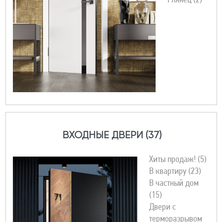
Глянец (2)
ВХОДНЫЕ ДВЕРИ (37)
Хиты продаж! (5)
В квартиру (23)
В частный дом
(15)
Двери с
терморазрывом