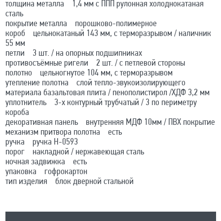
толщина металла 1,4 мм с ППП рулонная холоднокатаная
сталь
покрытие металла порошково-полимерное
короб цельнокатаный 143 мм, с терморазрывом / наличник
55 мм
петли 3 шт. / на опорных подшипниках
противосъёмные ригели 2 шт. / с петлевой стороны
полотно цельногнутое 104 мм, с терморазрывом
утепление полотна слой тепло-звукоизолирующего
материала базальтовая плита / пенополистирол /ХДФ 3,2 мм
уплотнитель 3-х контурный трубчатый / 3 по периметру
короба
декоративная панель внутренняя МДФ 10мм / ПВХ покрытие
механизм притвора полотна есть
ручка ручка Н-0593
порог накладной / нержавеющая сталь
ночная задвижка есть
упаковка гофрокартон
тип изделия блок дверной стальной